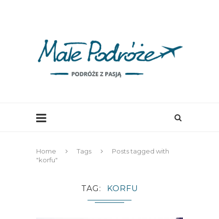
Home
Tags
Posts tagged with
"korfu"
TAG
KORFU