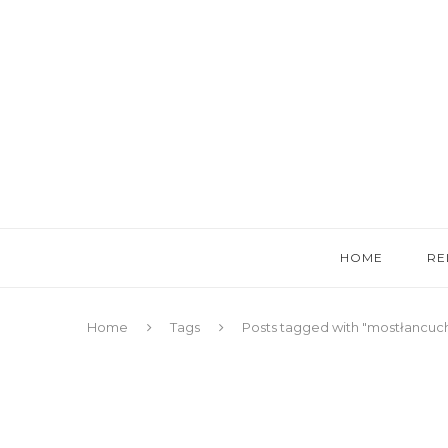
HOME
RE
Home
Tags
Posts tagged with "mostłancu