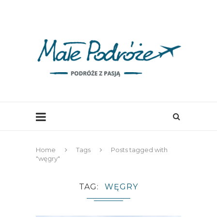
Home
Tags
Posts tagged with
"węgry"
TAG
WĘGRY